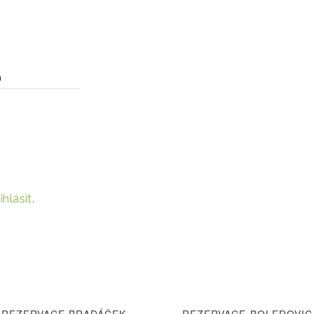
0
ihlásit
.
REZERVACE BRADÁČEK
REZERVACE-BOLEDOVI