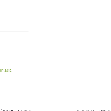
ihlásit
.
ŽIDOVSKA OBEC
REZERVACE DAVI