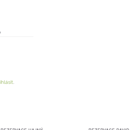
0
ihlásit
.
REZERVACE HAJNÝ
REZERVACE DAVI