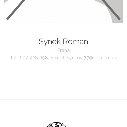
Synek Roman
Praha
Tel.: 602 228 658, E-mail: synkovi77@seznam.cz